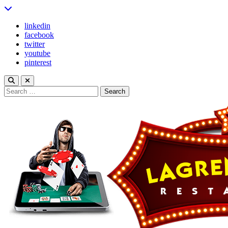
Skip
to
linkedin
content
facebook
twitter
youtube
pinterest
Search
for: