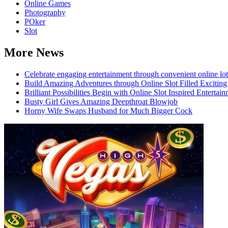
Online Games
Photography
POker
Slot
More News
Celebrate engaging entertainment through convenient online lot
Build Amazing Adventures through Online Slot Filled Exciting
Brilliant Possibilities Begin with Online Slot Inspired Enterta
Busty Girl Gives Amazing Deepthroat Blowjob
Horny Wife Swaps Husband for Much Bigger Cock