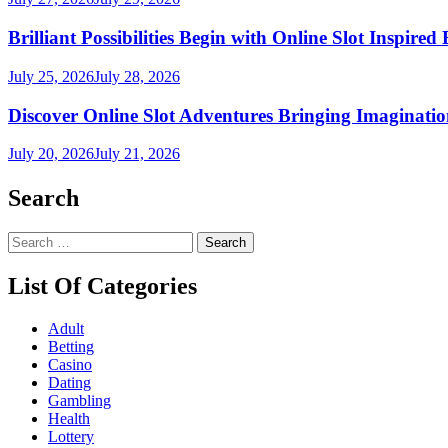
Brilliant Possibilities Begin with Online Slot Inspire
July 25, 2026
July 28, 2026
Discover Online Slot Adventures Bringing Imaginat
July 20, 2026
July 21, 2026
Search
Search
for:
List Of Categories
Adult
Betting
Casino
Dating
Gambling
Health
Lottery