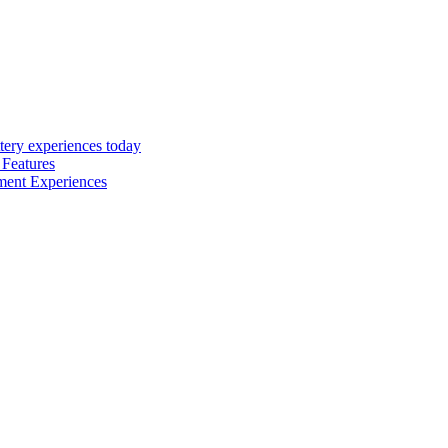
tery experiences today
 Features
inment Experiences