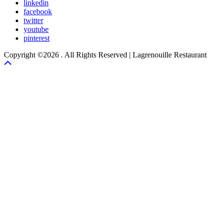
linkedin
facebook
twitter
youtube
pinterest
Copyright ©2026 . All Rights Reserved | Lagrenouille Restaurant