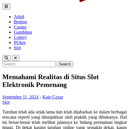
Lagrenouille Restaurant
Expert betting tips to enhnace your gamplay
Adult
Betting
Casino
Gambling
Lottery
POker
Slot
Search
for:
Memahami Realitas di Situs Slot
Elektronik Pemenang
September 11, 2024
-
Kaio Cezar
Slot
Taruhan telah ada sejak lama dan telah dijabarkan ke dalam berbagai
rencana seperti yang ditunjukkan oleh praktik yang dibukanya. Hal
ini benar-benar telah melihat jalannya ke bidang permainan tingkat
tinggi. Di dekat kasino taruhan online yang semakin dekat, kaum