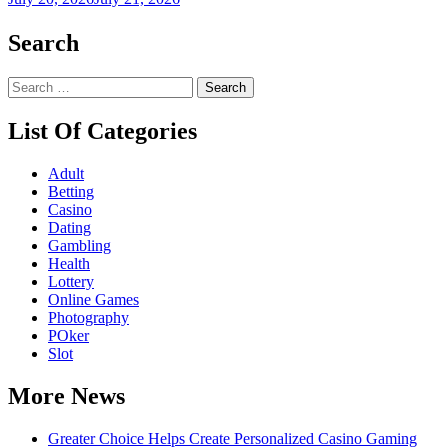
Search
Search
for:
List Of Categories
Adult
Betting
Casino
Dating
Gambling
Health
Lottery
Online Games
Photography
POker
Slot
More News
Greater Choice Helps Create Personalized Casino Gaming